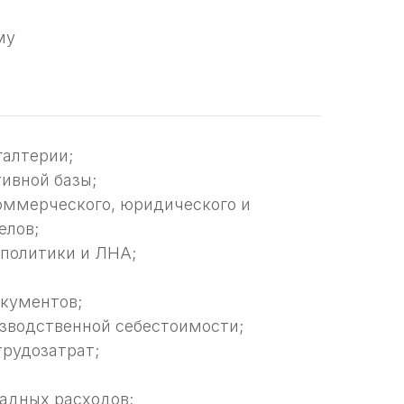
му
галтерии;
ивной базы;
оммерческого, юридического и
елов;
 политики и ЛНА;
кументов;
зводственной себестоимости;
трудозатрат;
адных расходов;