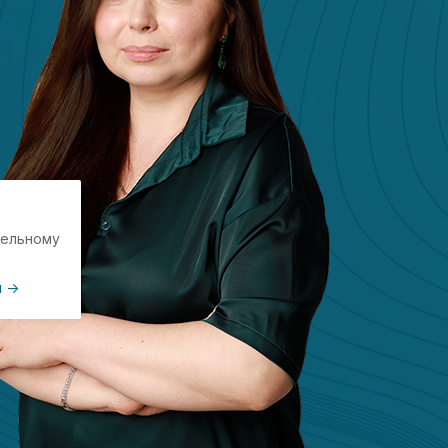
дельному
 ->