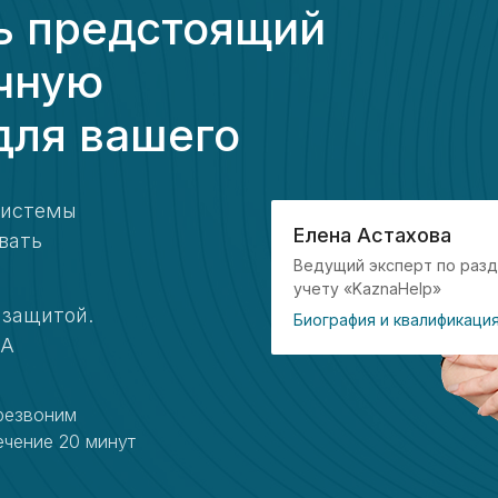
ь предстоящий
очную
для вашего
системы
Елена Астахова
вать
Ведущий эксперт по раз
учету «KaznaHelp»
 защитой.
Биография и квалификация
DA
резвоним
ечение 20 минут