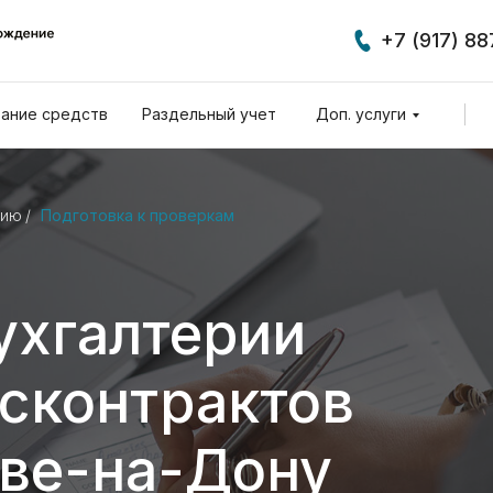
+7 (917) 8
ание средств
Раздельный учет
Доп. услуги
нию
/
Подготовка к проверкам
ухгалтерии
осконтрактов
ове-на-Дону