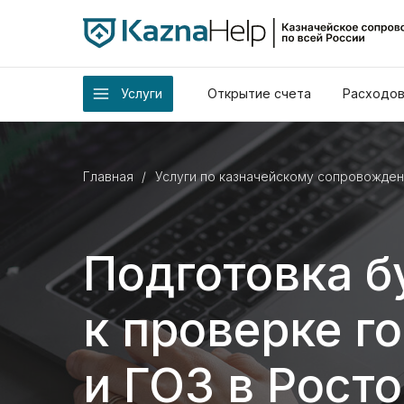
Услуги
Открытие счета
Расходов
Главная
/
Услуги по казначейскому сопровожде
Подготовка б
к пров ерке г
и ГОЗ в Рост