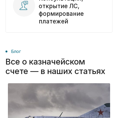
Не можете разобраться,
какая услуга нужна?
Спросите у эксперта,
это бесплатно.
Получить консультацию ->
Задать вопрос