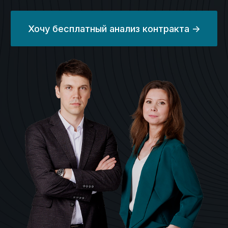
Работаем с контрактами в любой отрасли,
в любой валюте, с любыми видами
расчётов, гарантиями и субсидиями.
Личный эксперт
онлайн
Ваш личный эксперт будет сопровождать
вас на протяжении всего процесса.
Ваши данные
под защитой
Полная конфиденциальность при работе
со всеми заказчиками, начинаем работу
с подписания NDA.
Сроки