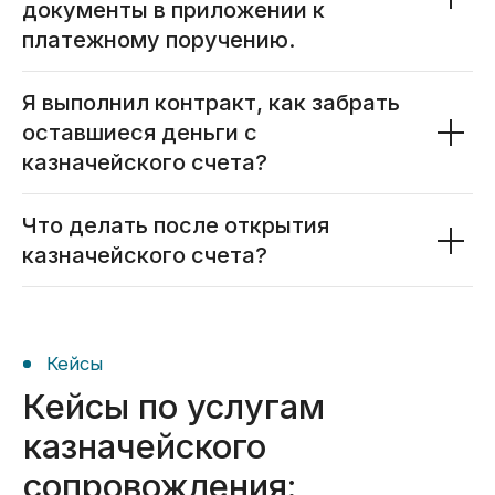
документы в приложении к
платежному поручению.
Я выполнил контракт, как забрать
Услуги
оставшиеся деньги с
Предоставляем полный
казначейского счета?
комплекс услуг
казначейского
Что делать после открытия
сопровождения
казначейского счета?