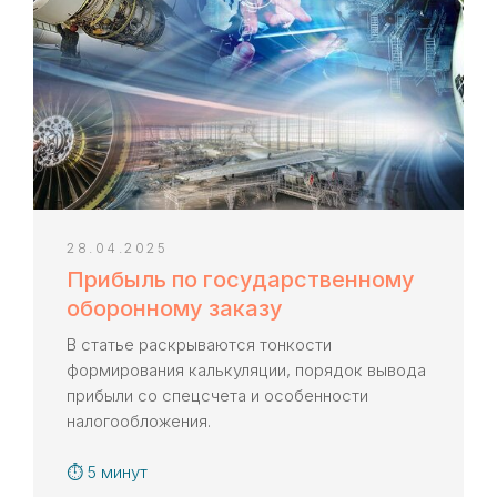
по всей России
Ольга Осипова
Ведущий эксперт «KaznaHelp»
Биография и квалификация ->
28.04.2025
Прибыль по государственному
оборонному заказу
В статье раскрываются тонкости
Контакты
формирования калькуляции, порядок вывода
прибыли со спецсчета и особенности
+7 (917) 887-95-50
налогообложения.
info@kaznahelp.ru
⏱ 5 минут
Пн-Пт: 9:00 - 18:00