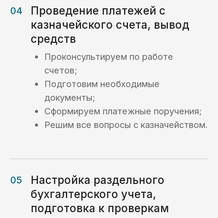
Игорь Самаренкин
Главный эксперт «KaznaHelp»
Биография и квалификация ->
Отзывы
Отзывы наших
клиентов
ООО «Волгоградский Завод
Резервуарных Конструкций»
Расходование средств (ОБС счет)
Раздельный бухгалтерский учет