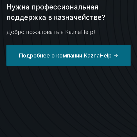
Сопровождение
платежного
процесса
и раздельный учет
Кейс №3
Платежи
с казначейского
счета в рамках
казначейского
обеспечения
обязательств (КОО)
Кейс №4
Возврат потраченных
на гос контракт
средств