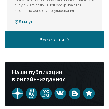
силу в 2025 году. В ней раскрываются
Получение ЭЦП
ключевые аспекты регулирования.
Подготовка отчетов по субсидиям и грантам
Подготовка к проверкам
⏱ 5 минут
Консультации по открытию и ведению
казначейского счета
Казначейское сопровождение субсидий
Информация
О компании
Кейсы
Блог
Контакты
© 2014-2025 Kaznahelp.ru
Политика конфиденциальности