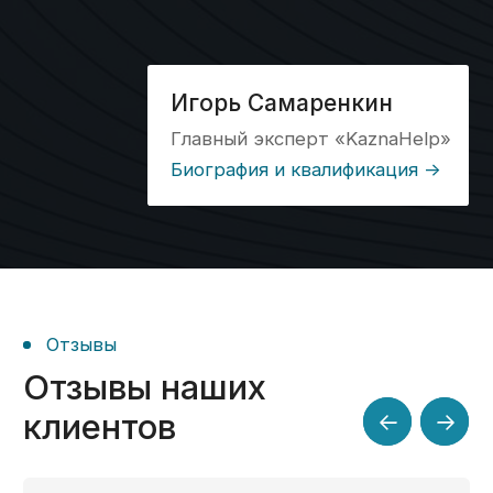
Кейс №5
Открытие лицевого
счета, установка ПО,
получение аванса
Кейс №6
Консультация,
открытие ЛС,
формирование
платежей
Блог
Все о казначейском