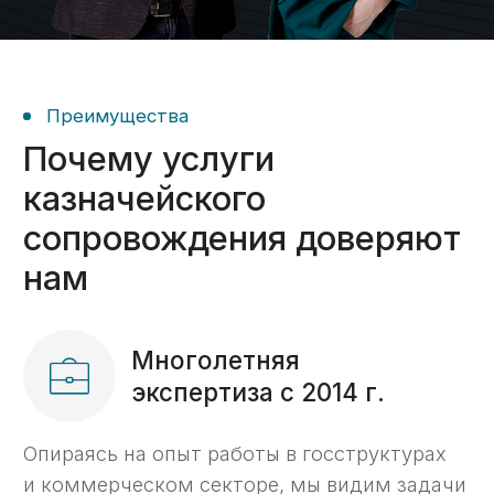
На
80%
сэкономим ваше
время при работе
с казначейским счетом
Прокрутите для
просмотра таблицы
С нашим
Услуга
Самостоятельно
сопровождением
Открытие
3 дня
2 недели
счета ->
Получение
2 дня
10 дней
ЭЦП ->
Установка
и настройка
2 часа
2 дня
ГИИС ЭБ ->
Проведение
5 дней
10 дней
платежей ->