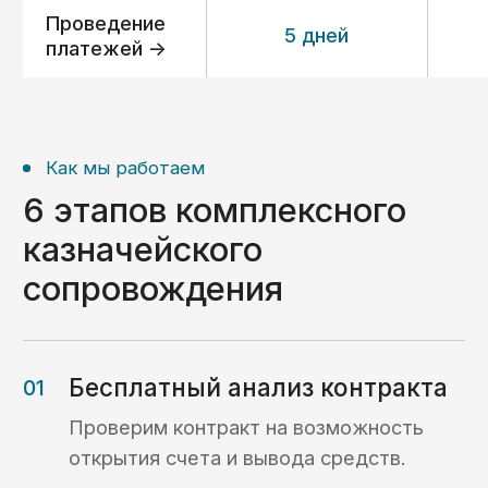
Получить консультацию ->
О компании
С 2014 года помогаем
предпринимателям
по всей России работать
с казначейскими счетами
«С 2014 года мы помогаем компаниям
разобраться с вопросами, возникающими
при открытии счетов в казначействе РФ,
проведении платежей с таких счетов,
а также реализации раздельного
бухгалтерского учета госконтрактов.
Для нас главный критерий успеха — ваше
доверие. Наша команда фокусируется