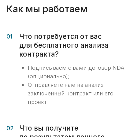
требованиям казначейства РФ;
Найдём ошибки, из-за которых
могут отказать в открытии лицевого
счёта;
Дадим чек-лист обязательных
условий с конкретными
рекомендациями;
Подскажем формулировки,
упрощающие согласование
«сведений об операциях с целевыми
средствами»;
Подскажем формулировки,
упрощающие возмещение расходов,
понесённых с расчётного счёта;
Предложим готовые тексты для
включения в договор.
Бесплатный анализ
Получите бесплатный