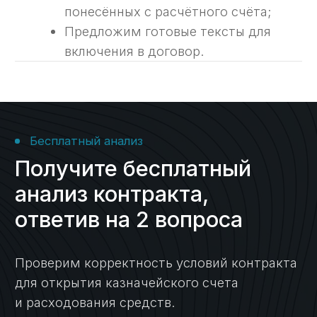
Преимущества
Почему услуги
казначейского
сопровождения доверяют
нам
Многолетняя
экспертиза с 2014 г.
Опираясь на опыт работы в госструктурах
и коммерческом секторе, мы видим задачи
со всех сторон и предлагаем самые
эффективные решения.
Все виды
контрактов