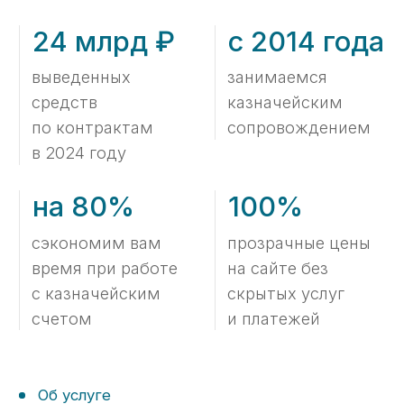
Об услуге
Как мы работаем
Что потребуется от вас
01
для бесплатного анализа
контракта?
Подписываем с вами договор NDA
(опционально);
Отправляете нам на анализ
заключенный контракт или его
проект.
Что вы получите
02
по результатам данного
анализа?
Проверим контракт на соответствие