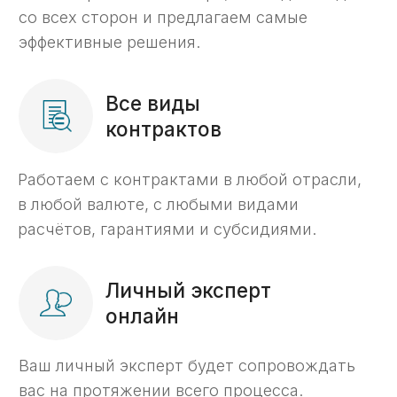
Как мы работаем
6 этапов комплексного
казначейского
сопровождения
Бесплатный анализ контракта
01
Проверим контракт на возможность
открытия счета и вывода средств.
Открытие счета
02
Откроем для вас казначейский счет;
Подготовим и доставим документы
в казначейство;
Согласуем с казначейством
и предоставим реквизиты вашего
счета.