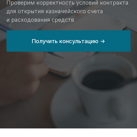
24 млрд ₽
с 2014 года
выведенных
занимаемся
средств
казначейским
по контрактам
сопровождением
в 2024 году
на 80%
100%
сэкономим вам
прозрачные цены
время при работе
на сайте без
с казначейским
скрытых услуг
счетом
и платежей