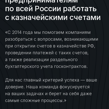
Кейсы
Кейсы по услугам
казначейского
сопровождения:
Кейс №1
Открытие
казначейского счета
и осуществление
платежей для
торгово-закупочной
компании
Кейс №2