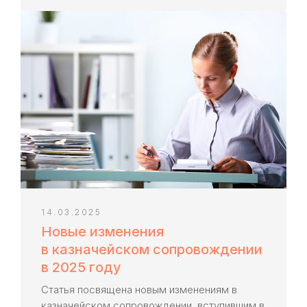
Сб-Вс: выходной
Заказать звонок
Наши публикации
в онлайн-изданиях
Услуги
Бесплатный анализ контракта
14.03.2025
Открытие счёта в казначействе
Новые изменения
в казначейском сопровождении
Расходование средств
в 2025 году
Раздельный учет
Формирование РКМ
Статья посвящена новым изменениям в
казначейском сопровождении, вступившим в
Установка ПО